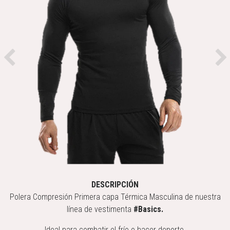
Previous
Ne
DESCRIPCIÓN
Polera Compresión Primera capa Térmica Masculina de nuestra
línea de vestimenta
#Basics.
Ideal para combatir el frío o hacer deporte.