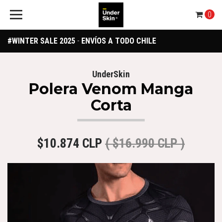
0
#WINTER SALE 2025
-
ENVÍOS A TODO CHILE
UnderSkin
Polera Venom Manga
Corta
$10.874 CLP
( $16.990 CLP )