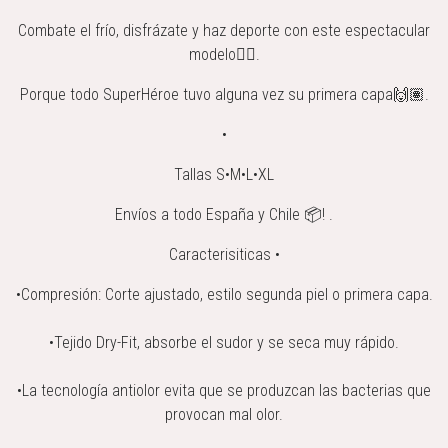
Combate el frío, disfrázate y haz deporte con este espectacular
modelo👌🏼.
Porque todo SuperHéroe tuvo alguna vez su primera capa🙌🏽.
•
Tallas S•M•L•XL
Envíos a todo España y Chile 📦! .
Caracterisiticas •
•Compresión: Corte ajustado, estilo segunda piel o primera capa.
•Tejido Dry-Fit, absorbe el sudor y se seca muy rápido.
•La tecnología antiolor evita que se produzcan las bacterias que
provocan mal olor.