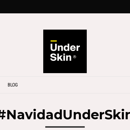
BLOG
#NavidadUnderSki