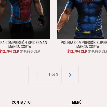
ERA COMPRESIÓN SPIDERMAN
POLERA COMPRESIÓN SUPE
MANGA CORTA
MANGA CORTA
$12.794 CLP
$19.990 CLP
$12.794 CLP
$19.990 CL
1
de
3
CONTACTO
MENÚ