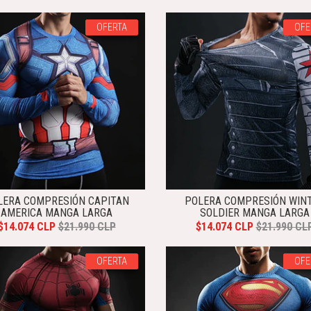
OFERTA
OFE
LERA COMPRESIÓN CAPITAN
POLERA COMPRESIÓN WIN
AMERICA MANGA LARGA
SOLDIER MANGA LARGA
$14.074 CLP
$21.990 CLP
$14.074 CLP
$21.990 CL
OFERTA
OFE