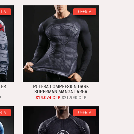
RTA
OFERTA
TER
POLERA COMPRESION DARK
SUPERMAN MANGA LARGA
P
$14.074 CLP
$21.990 CLP
RTA
OFERTA